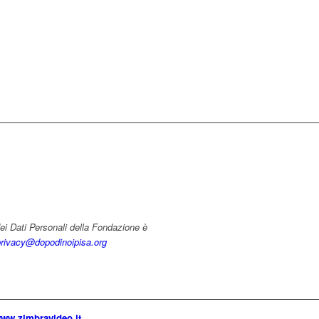
ei Dati Personali della Fondazione è
privacy@dopodinoipisa.org
ww.zimbravideo.it