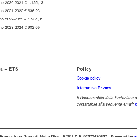
no 2020-2021 € 1.125,13
no 2021-2022 € 636,23
no 2022-2023 € 1.204,35
no 2023-2024 € 982,59
sa – ETS
Policy
Cookie policy
Informativa Privacy
Il Responsabile della Protezione d
contattabile alla seguente email:
Fondazione Dopo di Noi a Pisa - ETS | C.F. 93072480507 | Powered by
w