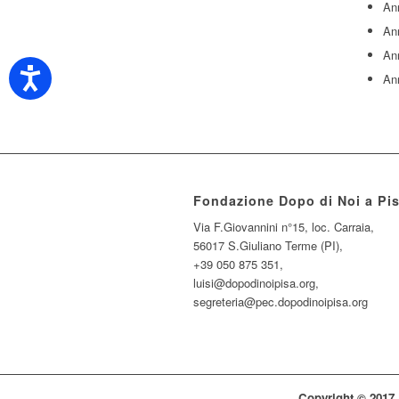
An
An
An
An
Fondazione Dopo di Noi a Pi
Via F.Giovannini n°15, loc. Carraia,
56017 S.Giuliano Terme (PI),
+39 050 875 351,
luisi@dopodinoipisa.org,
segreteria@pec.dopodinoipisa.org
Copyright © 2017 