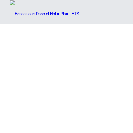
Il centro Le Vele
Un’immagine di una delle camere del
centro
SCOPRI DI PIÙ