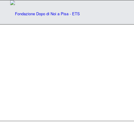
Il centro Le Vele
Un’immagine della cucina terapeutica del
centro
SCOPRI DI PIÙ