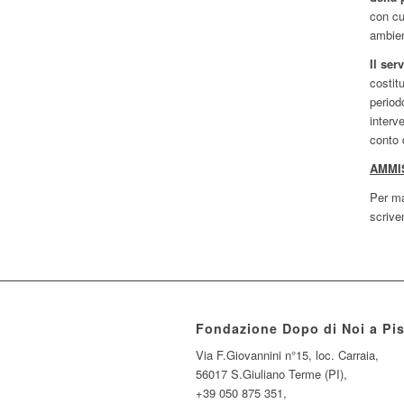
con cu
ambien
Il ser
costitu
period
interv
conto 
AMMIS
Per ma
scriv
Fondazione Dopo di Noi a Pi
Via F.Giovannini n°15, loc. Carraia,
56017 S.Giuliano Terme (PI),
+39 050 875 351,