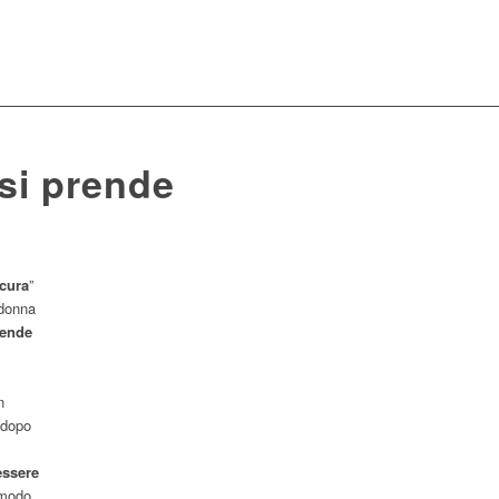
 si prende
 cura
”
 donna
rende
n
 dopo
essere
 modo