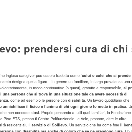
ievo: prendersi cura di chi
mine inglese caregiver può essere tradotto come “
colui o colei che si prende
oncreto designa quella figura – in genere un familiare, in larga prevalenza una
volontariamente, in modo continuativo (o quasi), gratuito e responsabile,
si p
i una persona che si trova in una situazione tale da avere necessità di
tenza
, come ad esempio le persone con
disabilità
. Un lavoro quotidiano che
 annichilisce il fisico e l’anima di chi ogni giorno lo mette in pratica
. U
 che non conosce stasi. Proprio pensando a tutti quei familiari, la Fondazione
 a Pisa ETS, presso il Centro Polifunzionale Le Vele, propone, oltre le altre
lità residenziali, il
servizio di Sollievo
. Un servizio che ha come fine
il ben
 persona con disabilità ma anche di coloro che se ne prendono cura
. Un