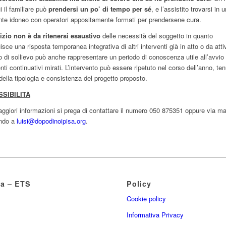
i il familiare può
prendersi un po’ di tempo per sé
, e l’assistito trovarsi in u
te idoneo con operatori appositamente formati per prendersene cura.
vizio non è da ritenersi esaustivo
delle necessità del soggetto in quanto
isce una risposta temporanea integrativa di altri interventi già in atto o da attiv
o di sollievo può anche rappresentare un periodo di conoscenza utile all’avvio 
enti continuativi mirati. L’intervento può essere ripetuto nel corso dell’anno, te
della tipologia e consistenza del progetto proposto.
SIBILITÀ
ggiori informazioni si prega di contattare il numero 050 875351 oppure via ma
endo a
luisi@dopodinoipisa.org
.
sa – ETS
Policy
Cookie policy
Informativa Privacy