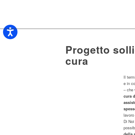
Progetto soll
cura
Il ter
e in c
– che 
cura d
assis
spesso
lavoro
Di Noi
possibi
della