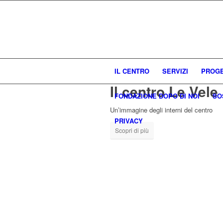
IL CENTRO
SERVIZI
PROGE
Il centro Le Vele
FONDAZIONE DOPO DI NOI
SO
Un’immagine degli interni del centro
PRIVACY
Scopri di più