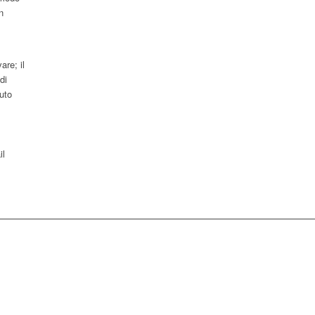
n
are; il
di
nuto
il