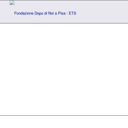
Il centro Le Vele
Un’immagine delle strutture interne
SCOPRI DI PIÙ