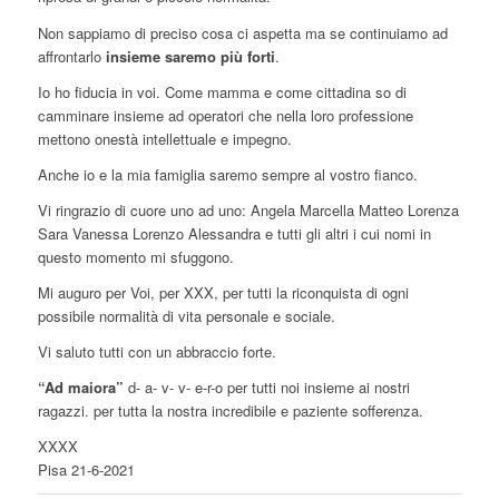
Non sappiamo di preciso cosa ci aspetta ma se continuiamo ad
affrontarlo
insieme saremo più forti
.
Io ho fiducia in voi. Come mamma e come cittadina so di
camminare insieme ad operatori che nella loro professione
mettono onestà intellettuale e impegno.
Anche io e la mia famiglia saremo sempre al vostro fianco.
Vi ringrazio di cuore uno ad uno: Angela Marcella Matteo Lorenza
Sara Vanessa Lorenzo Alessandra e tutti gli altri i cui nomi in
questo momento mi sfuggono.
Mi auguro per Voi, per XXX, per tutti la riconquista di ogni
possibile normalità di vita personale e sociale.
Vi saluto tutti con un abbraccio forte.
“Ad maiora”
d- a- v- v- e-r-o per tutti noi insieme ai nostri
ragazzi. per tutta la nostra incredibile e paziente sofferenza.
XXXX
Pisa 21-6-2021