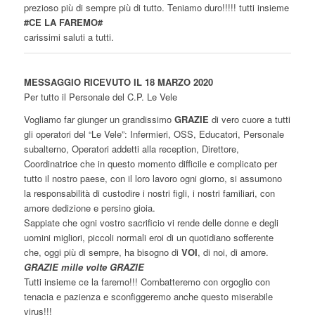
prezioso più di sempre più di tutto. Teniamo duro!!!!! tutti insieme
#CE LA FAREMO#
carissimi saluti a tutti.
MESSAGGIO RICEVUTO IL 18 MARZO 2020
Per tutto il Personale del C.P. Le Vele
Vogliamo far giunger un grandissimo
GRAZIE
di vero cuore a tutti
gli operatori del “Le Vele”: Infermieri, OSS, Educatori, Personale
subalterno, Operatori addetti alla reception, Direttore,
Coordinatrice che in questo momento difficile e complicato per
tutto il nostro paese, con il loro lavoro ogni giorno, si assumono
la responsabilità di custodire i nostri figli, i nostri familiari, con
amore dedizione e persino gioia.
Sappiate che ogni vostro sacrificio vi rende delle donne e degli
uomini migliori, piccoli normali eroi di un quotidiano sofferente
che, oggi più di sempre, ha bisogno di
VOI
, di noi, di amore.
GRAZIE mille volte GRAZIE
Tutti insieme ce la faremo!!! Combatteremo con orgoglio con
tenacia e pazienza e sconfiggeremo anche questo miserabile
virus!!!