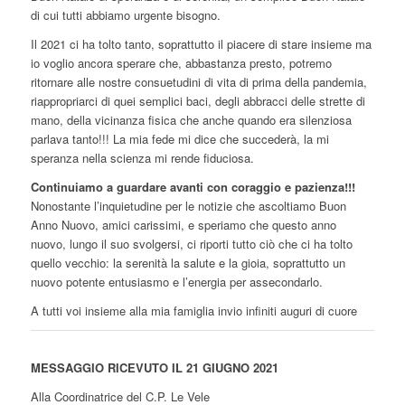
di cui tutti abbiamo urgente bisogno.
Il 2021 ci ha tolto tanto, soprattutto il piacere di stare insieme ma
io voglio ancora sperare che, abbastanza presto, potremo
ritornare alle nostre consuetudini di vita di prima della pandemia,
riappropriarci di quei semplici baci, degli abbracci delle strette di
mano, della vicinanza fisica che anche quando era silenziosa
parlava tanto!!! La mia fede mi dice che succederà, la mi
speranza nella scienza mi rende fiduciosa.
Continuiamo a guardare avanti con coraggio e pazienza!!!
Nonostante l’inquietudine per le notizie che ascoltiamo Buon
Anno Nuovo, amici carissimi, e speriamo che questo anno
nuovo, lungo il suo svolgersi, ci riporti tutto ciò che ci ha tolto
quello vecchio: la serenità la salute e la gioia, soprattutto un
nuovo potente entusiasmo e l’energia per assecondarlo.
A tutti voi insieme alla mia famiglia invio infiniti auguri di cuore
MESSAGGIO RICEVUTO IL 21 GIUGNO 2021
Alla Coordinatrice del C.P. Le Vele