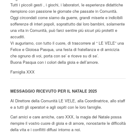
Tutti i piccoli gesti , i giochi, i laboratori, le esperienze didattiche
riempiono con passione le giornate che passate in Comunità.
Oggi circondati come siamo da guerre, grandi miserie e indicibili
sofferenze di interi popoli, soprattutto dai loro bambini, solamente
una vita in Comunità, può farci sentire più sicuri più protetti e
accuditi.
Vi auguriamo, con tutto il cuore, di trascorrere al “ LE VELE” una
Felice e Gioiosa Pasqua, una festa di fratellanza e di amicizia
che ognuno di voi, porta con se’ e riceve su di se’.
Buona Pasqua con i colori della gioia e dell’amore.
Famiglia XXX
MESSAGGIO RICEVUTO PER IL NATALE 2025
Al Direttore della Comunità LE VELE, alla Coordinatrice, allo staff
e a tutti gli operatori e agli ospiti con le loro famiglie.
Cari amici e care amiche, caro XXX, la magia del Natale possa
riempire il vostro cuore di gioia e di amore, nonostante le difficoltà
della vita e i conflitti diffusi intorno a noi.