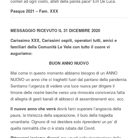
corrieri ad ogni costo, atleti della parola pace” Erri De Luca.
Pasqua 2021 – Fam. XXX
MESSAGGIO RICEVUTO IL 31 DICEMBRE 2020
Carissimo XXX, Carissimi ospiti, operatori tutti, amici e
familiari della Comunità Le Vele con tutto il cuore vi
auguriamo:
BUON ANNO NUOVO
Mai come in questo momento abbiamo bisogno di un ANNO
NUOVO un anno che ci traghetti fuori dal pantano della pandemia.
Sentiamo l’urgenza di vedere una luce nuova per dirigere il
timone delle nostre barche verso una rinnovata convivenza fatta
di allegria di gesti banali di abbracci di assembramenti ecc. ecc.
Il nuovo anno che verrà
dovrà farci superare l’angoscia della
paura, la tristezza della separazione, il buio della tragedia
umanitaria. Ognuno di noi desidera solo riprendersi un po’ di
quella normalità che ci è stata rubata dal Covid.
Ritrovarci insieme diversi
ma uguali nella ricostruzione delle