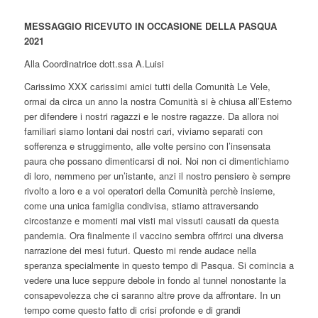
MESSAGGIO RICEVUTO IN OCCASIONE DELLA PASQUA
2021
Alla Coordinatrice dott.ssa A.Luisi
Carissimo XXX carissimi amici tutti della Comunità Le Vele,
ormai da circa un anno la nostra Comunità si è chiusa all’Esterno
per difendere i nostri ragazzi e le nostre ragazze. Da allora noi
familiari siamo lontani dai nostri cari, viviamo separati con
sofferenza e struggimento, alle volte persino con l’insensata
paura che possano dimenticarsi di noi. Noi non ci dimentichiamo
di loro, nemmeno per un’istante, anzi il nostro pensiero è sempre
rivolto a loro e a voi operatori della Comunità perchè insieme,
come una unica famiglia condivisa, stiamo attraversando
circostanze e momenti mai visti mai vissuti causati da questa
pandemia. Ora finalmente il vaccino sembra offrirci una diversa
narrazione dei mesi futuri. Questo mi rende audace nella
speranza specialmente in questo tempo di Pasqua. Si comincia a
vedere una luce seppure debole in fondo al tunnel nonostante la
consapevolezza che ci saranno altre prove da affrontare. In un
tempo come questo fatto di crisi profonde e di grandi