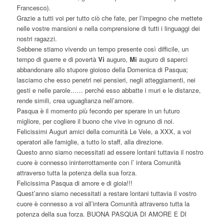
Francesco).
Grazie a tutti voi per tutto ciò che fate, per l’impegno che mettete
nelle vostre mansioni e nella comprensione di tutti i linguaggi dei
nostri ragazzi.
Sebbene stiamo vivendo un tempo presente così difficile, un
tempo di guerre e di povertà
Vi
auguro,
Mi
auguro di saperci
abbandonare allo stupore gioioso della Domenica di Pasqua;
lasciamo che esso penetri nei pensieri, negli atteggiamenti, nei
gesti e nelle parole…… perché esso abbatte i muri e le distanze,
rende simili, crea uguaglianza nell’amore.
Pasqua è il momento più fecondo per sperare in un futuro
migliore, per cogliere il buono che vive in ognuno di noi.
Felicissimi Auguri amici della comunità Le Vele, a XXX, a voi
operatori alle famiglie, a tutto lo staff, alla direzione.
Questo anno siamo necessitati ad essere lontani tuttavia il nostro
cuore è connesso ininterrottamente con l’ intera Comunità
attraverso tutta la potenza della sua forza.
Felicissima Pasqua di amore e di gioia!!!
Quest’anno siamo necessitati a restare lontani tuttavia il vostro
cuore è connesso a voi all’intera Comunità attraverso tutta la
potenza della sua forza. BUONA PASQUA DI AMORE E DI