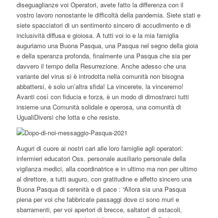
diseguaglianze voi Operatori, avete fatto la differenza con il
vostro lavoro nonostante le difficoltà della pandemia. Siete stati e
siete spacciatori di un sentimento sincero di accudimento e di
inclusività diffusa e gioiosa. A tutti voi io e la mia famiglia
auguriamo una Buona Pasqua, una Pasqua nel segno della gioia
e della speranza profonda, finalmente una Pasqua che sia per
davvero il tempo della Resurrezione. Anche adesso che una
variante del virus si è introdotta nella comunità non bisogna
abbattersi, è solo un’altra sfida! La vincerete, la vinceremo!
Avanti così con fiducia e forza, è un modo di dimostrarci tutti
insieme una Comunità solidale e operosa, una comunità di
UgualiDiversi che lotta e che resiste.
Auguri di cuore ai nostri cari alle loro famiglie agli operatori:
infermieri educatori Oss. personale ausiliario personale della
vigilanza medici, alla coordinatrice e in ultimo ma non per ultimo
al direttore, a tutti auguro, con gratitudine e affetto sincero una
Buona Pasqua di serenità e di pace : “Allora sia una Pasqua
piena per voi che fabbricate passaggi dove ci sono muri e
sbarramenti, per voi apertori di brecce, saltatori di ostacoli,