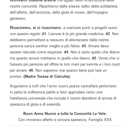
nostre comunità. Ripartiremo dalle stesse radici della solidarietà,
dell’affetto, dell’amicizia, della gioia di vivere, dell’impegno
generoso.
Riusciremo, sì ci riusciremo
, a costruire ponti e progetti nuovi
con queste regole:
#1
. L’amore è la più grande medicina.
#2
. Non
dobbiamo permettere a nessuno di allontanarsi dalle nostre
persone senza sentirsi meglio e più felice.
#3
. Amare deve
essere naturale come respirare.
#4
. Non è tanto quello che diamo
ma quanto amore mettiamo in quello che diamo.
#5
. Vorrei che ci
fossero più persone ad offrire le loro mani per servire e i loro cuori
per amare.
#6
. Non sapremo mai quanto bene può fare un
sorriso.
(Madre Teresa di Calcutta)
Auguriamo a tutti che l’anno nuovo possa cancellare perlomeno
in parte le sofferenze patite e farci approdare verso una
fratellanza universale che includa il nostro desiderio di amore di
speranza di gioia e di serenità.
Buon Anno Nuovo a tutta la Comunità Le Vele.
Con immenso affetto e sincera speranza, Famiglia XXX