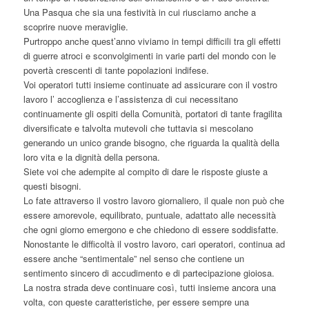
Una Pasqua che sia una festività in cui riusciamo anche a
scoprire nuove meraviglie.
Purtroppo anche quest’anno viviamo in tempi difficili tra gli effetti
di guerre atroci e sconvolgimenti in varie parti del mondo con le
povertà crescenti di tante popolazioni indifese.
Voi operatori tutti insieme continuate ad assicurare con il vostro
lavoro l’ accoglienza e l’assistenza di cui necessitano
continuamente gli ospiti della Comunità, portatori di tante fragilita
diversificate e talvolta mutevoli che tuttavia si mescolano
generando un unico grande bisogno, che riguarda la qualità della
loro vita e la dignità della persona.
Siete voi che adempite al compito di dare le risposte giuste a
questi bisogni.
Lo fate attraverso il vostro lavoro giornaliero, il quale non può che
essere amorevole, equilibrato, puntuale, adattato alle necessità
che ogni giorno emergono e che chiedono di essere soddisfatte.
Nonostante le difficoltà il vostro lavoro, cari operatori, continua ad
essere anche “sentimentale” nel senso che contiene un
sentimento sincero di accudimento e di partecipazione gioiosa.
La nostra strada deve continuare così, tutti insieme ancora una
volta, con queste caratteristiche, per essere sempre una