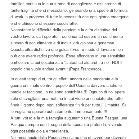
familiari continua la sua strada di accoglienza e assistenza di
tante fragilità che si mescolano, generando una specie di formula
di work in progress di tutte le necessità che ogni giorno emergono
e che chiedono di essere soddisfatte.
Nonostante le difficoltà della pandemia la cifra distintiva del
vostro lavoro, cari operatori, continua ad essere un sentimento
sincero di accudimento e di inclusività gioiosa e generosa.
Questa cifra distintiva che guida il vostro modo di lavorare non
può che avere radici profonde. Esse affondano in una sensibilità
particolare la cui coscienza è “aiutaci ad aiutarci tra noi, NOI il
popolo che vuole andare avanti” (Papa Francesco).
In questi tempi duri, tra gli effetti ancora della pandemia e la
guerra criminale contro il popolo dell’Ucraina davvero anche le
parole si tacciono, io ne sono annichilita !!! Ognuno di noi spera
solo di svegliarsi una mattina in cui viene annunciato che tutto
finirà il giorno dopo, ogni sofferenza finirà per tutta l’ Umanità. Sì
lo vogliamo sperare ostinatamente, immensamente !!!
A tutti voi io e la mia famiglia auguriamo una Buona Pasqua, una
Pasqua sempre con il segno della speranza profonda, vivendo
ogni possibile gioia e fratellanza.
Nel messaggio della Pasqua vogliamo che si avveri per davvero