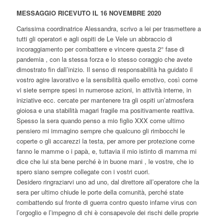
MESSAGGIO RICEVUTO IL 16 NOVEMBRE 2020
Carissima coordinatrice Alessandra, scrivo a lei per trasmettere a
tutti gli operatori e agli ospiti de Le Vele un abbraccio di
incoraggiamento per combattere e vincere questa 2° fase di
pandemia , con la stessa forza e lo stesso coraggio che avete
dimostrato fin dall’inizio. Il senso di responsabilità ha guidato il
vostro agire lavorativo e la sensibilità quello emotivo, così come
vi siete sempre spesi in numerose azioni, in attività interne, in
iniziative ecc. cercate per mantenere tra gli ospiti un’atmosfera
gioiosa e una stabilità magari fragile ma positivamente reattiva.
Spesso la sera quando penso a mio figlio XXX come ultimo
pensiero mi immagino sempre che qualcuno gli rimbocchi le
coperte o gli accarezzi la testa, per amore per protezione come
fanno le mamme o i papà, e, tuttavia il mio istinto di mamma mi
dice che lui sta bene perché è in buone mani , le vostre, che io
spero siano sempre collegate con i vostri cuori.
Desidero ringraziarvi uno ad uno, dal direttore all’operatore che la
sera per ultimo chiude le porte della comunità, perché state
combattendo sul fronte di guerra contro questo infame virus con
l’orgoglio e l’impegno di chi è consapevole dei rischi delle proprie