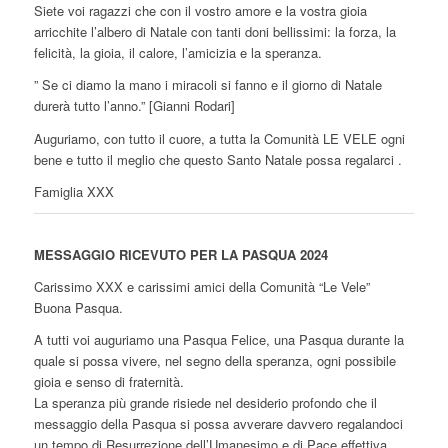
Siete voi ragazzi che con il vostro amore e la vostra gioia
arricchite l’albero di Natale con tanti doni bellissimi: la forza, la
felicità, la gioia, il calore, l’amicizia e la speranza.
” Se ci diamo la mano i miracoli si fanno e il giorno di Natale
durerà tutto l’anno.” [Gianni Rodari]
Auguriamo, con tutto il cuore, a tutta la Comunità LE VELE ogni
bene e tutto il meglio che questo Santo Natale possa regalarci .
Famiglia XXX
MESSAGGIO RICEVUTO PER LA PASQUA 2024
Carissimo XXX e carissimi amici della Comunità “Le Vele”
Buona Pasqua.
A tutti voi auguriamo una Pasqua Felice, una Pasqua durante la
quale si possa vivere, nel segno della speranza, ogni possibile
gioia e senso di fraternità.
La speranza più grande risiede nel desiderio profondo che il
messaggio della Pasqua si possa avverare davvero regalandoci
un tempo di Resurrezione dell’Umanesimo e di Pace effettiva.