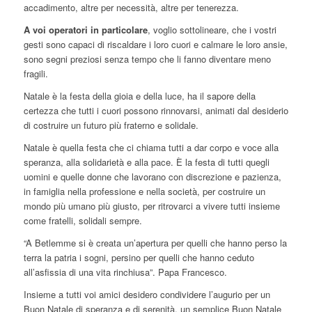
accadimento, altre per necessità, altre per tenerezza.
A voi operatori in particolare
, voglio sottolineare, che i vostri
gesti sono capaci di riscaldare i loro cuori e calmare le loro ansie,
sono segni preziosi senza tempo che li fanno diventare meno
fragili.
Natale è la festa della gioia e della luce, ha il sapore della
certezza che tutti i cuori possono rinnovarsi, animati dal desiderio
di costruire un futuro più fraterno e solidale.
Natale è quella festa che ci chiama tutti a dar corpo e voce alla
speranza, alla solidarietà e alla pace. È la festa di tutti quegli
uomini e quelle donne che lavorano con discrezione e pazienza,
in famiglia nella professione e nella società, per costruire un
mondo più umano più giusto, per ritrovarci a vivere tutti insieme
come fratelli, solidali sempre.
“A Betlemme si è creata un’apertura per quelli che hanno perso la
terra la patria i sogni, persino per quelli che hanno ceduto
all’asfissia di una vita rinchiusa”. Papa Francesco.
Insieme a tutti voi amici desidero condividere l’augurio per un
Buon Natale di speranza e di serenità, un semplice Buon Natale