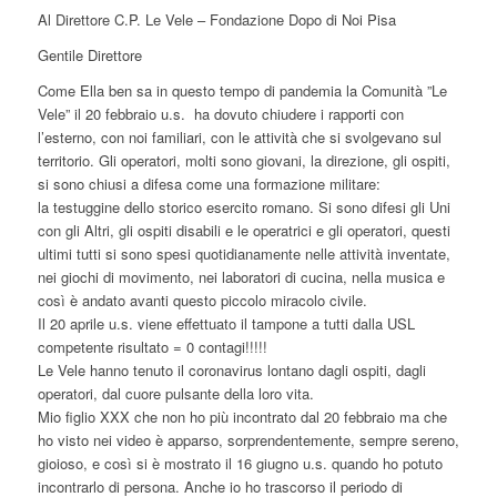
Al Direttore C.P. Le Vele – Fondazione Dopo di Noi Pisa
Gentile Direttore
Come Ella ben sa in questo tempo di pandemia la Comunità ”Le
Vele” il 20 febbraio u.s. ha dovuto chiudere i rapporti con
l’esterno, con noi familiari, con le attività che si svolgevano sul
territorio. Gli operatori, molti sono giovani, la direzione, gli ospiti,
si sono chiusi a difesa come una formazione militare:
la testuggine dello storico esercito romano. Si sono difesi gli Uni
con gli Altri, gli ospiti disabili e le operatrici e gli operatori, questi
ultimi tutti si sono spesi quotidianamente nelle attività inventate,
nei giochi di movimento, nei laboratori di cucina, nella musica e
così è andato avanti questo piccolo miracolo civile.
Il 20 aprile u.s. viene effettuato il tampone a tutti dalla USL
competente risultato = 0 contagi!!!!!
Le Vele hanno tenuto il coronavirus lontano dagli ospiti, dagli
operatori, dal cuore pulsante della loro vita.
Mio figlio XXX che non ho più incontrato dal 20 febbraio ma che
ho visto nei video è apparso, sorprendentemente, sempre sereno,
gioioso, e così si è mostrato il 16 giugno u.s. quando ho potuto
incontrarlo di persona. Anche io ho trascorso il periodo di