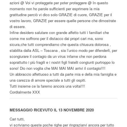
azioni @ Voi vi proteggete per poter proteggere @ In questo
momento non ho parole sufficienti per esprimere la mia
gratitudine perciò vi dico solo GRAZIE di cuore, GRAZIE per il
vostro lavoro, GRAZIE per essere quelle persone che dimostrate
di essere.
Infine desidero salutare con grande affetto tutti i familiari che
come me soffrono per il distacco dai propri cari ma, sono
sicura,che tutti comprendiamo che questa chiusura dolorosa ,
stabilita dalla ASL – Toscana , sia l’unico modo per difenderli, per
scongiurare il contagio da un virus infame che non perdona
soprattutto i più fragili e i nostri figli fratelli congiunti purtroppo lo
sono! Dio non voglia che MAI MAI MAI arrivi il contagio!!!!
Un abbraccio affettuoso a tutti da parte mia e della mia famiglia e
una carezza di amore speciale a tutti gli ospiti.
Tutti insieme ce la faremo ancora una volta!!!!
Cordialmente XXX
MESSAGGIO RICEVUTO IL 13 NOVEMBRE 2020
Cari tutti,
vi scriviamo queste poche righe per ringraziarvi ancora per tutto