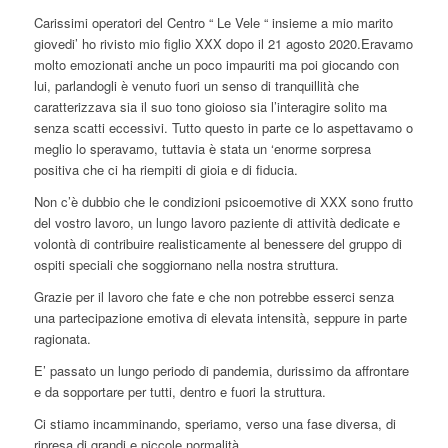
Carissimi operatori del Centro “ Le Vele “ insieme a mio marito
giovedi’ ho rivisto mio figlio XXX dopo il 21 agosto 2020.Eravamo
molto emozionati anche un poco impauriti ma poi giocando con
lui, parlandogli è venuto fuori un senso di tranquillità che
caratterizzava sia il suo tono gioioso sia l’interagire solito ma
senza scatti eccessivi. Tutto questo in parte ce lo aspettavamo o
meglio lo speravamo, tuttavia è stata un ‘enorme sorpresa
positiva che ci ha riempiti di gioia e di fiducia.
Non c’è dubbio che le condizioni psicoemotive di XXX sono frutto
del vostro lavoro, un lungo lavoro paziente di attività dedicate e
volontà di contribuire realisticamente al benessere del gruppo di
ospiti speciali che soggiornano nella nostra struttura.
Grazie per il lavoro che fate e che non potrebbe esserci senza
una partecipazione emotiva di elevata intensità, seppure in parte
ragionata.
E’ passato un lungo periodo di pandemia, durissimo da affrontare
e da sopportare per tutti, dentro e fuori la struttura.
Ci stiamo incamminando, speriamo, verso una fase diversa, di
ripresa di grandi e piccole normalità.